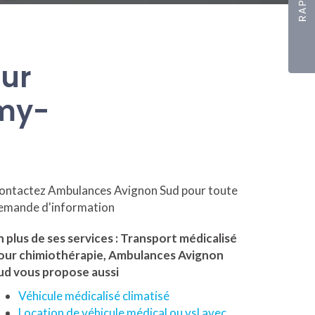
our
émy-
ontactez Ambulances Avignon Sud pour toute
emande d'information
n plus de ses services :
Transport médicalisé
our chimiothérapie
, Ambulances Avignon
ud vous propose aussi
Véhicule médicalisé climatisé
Location de véhicule médical ou vsl avec