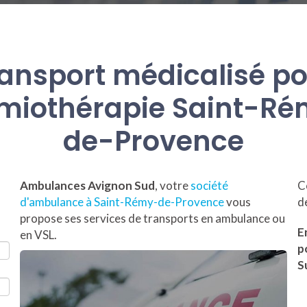
ansport médicalisé p
miothérapie Saint-R
de-Provence
Ambulances Avignon Sud
, votre
société
C
d'ambulance à Saint-Rémy-de-Provence
vous
d
propose ses services de transports en ambulance ou
E
en VSL.
p
S