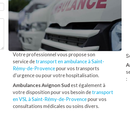
Votre professionnel vous propose son
S
service de
transport en ambulance à Saint-
A
Rémy-de-Provence
pour vos transports
s
d'urgence ou pour votre hospitalisation.
:
Ambulances Avignon Sud
est également à
votre disposition pour vos besoin de
transport
en VSL à Saint-Rémy-de-Provence
pour vos
consultations médicales ou soins divers.