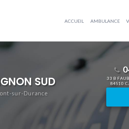
ACCUEIL
AMBULANCE
V
0
IGNON SUD
33 B FAU
84510 
mont-sur-Durance