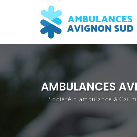
Aller
au
contenu
principal
AMBULANCES AV
Société d'ambulance à Cau