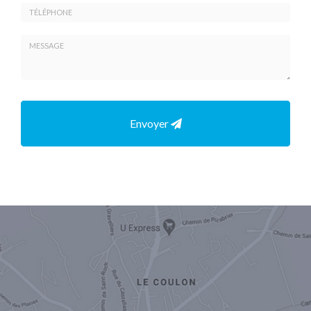
Prénom
Email
:
:
*
*
Tél.
:
*
Message
:
Envoyer
*