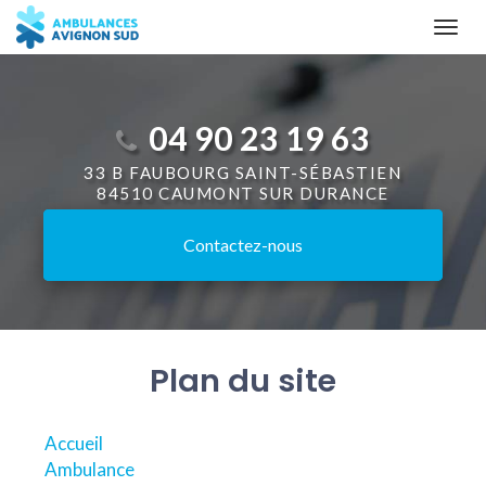
Aller
Togg
au
navi
contenu
principal
04 90 23 19 63
33 B FAUBOURG SAINT-SÉBASTIEN
84510 CAUMONT SUR DURANCE
Contactez-
nous
Plan du site
Accueil
Ambulance