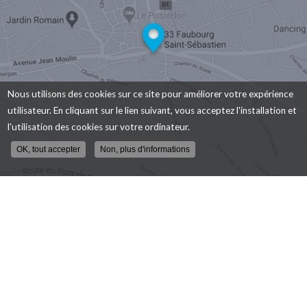
Nous utilisons des cookies sur ce site pour améliorer votre expérience
utilisateur. En cliquant sur le lien suivant, vous acceptez l'installation et
l'utilisation des cookies sur votre ordinateur.
OK, tout accepter
Non, plus d'informations
AMBULANCES AVIGNON SUD, Transport en ambulance à
Caumont-sur-Durance
33 B faubourg Saint-Sébastien - 84510 CAUMONT SUR DURANCE
Mentions légales
-
Plan du site
-
Liens utiles
-
Secteur
Création et référencement de site Internet
Demande de Devis
En savoir +