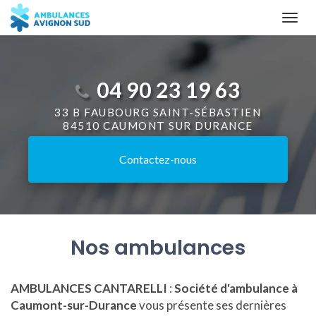
Aller
Togg
au
navi
contenu
principal
04 90 23 19 63
33 B FAUBOURG SAINT-SÉBASTIEN
84510 CAUMONT SUR DURANCE
Contactez-
nous
Nos ambulances
AMBULANCES CANTARELLI
:
Société d'ambulance à
Caumont-sur-Durance
vous présente ses dernières