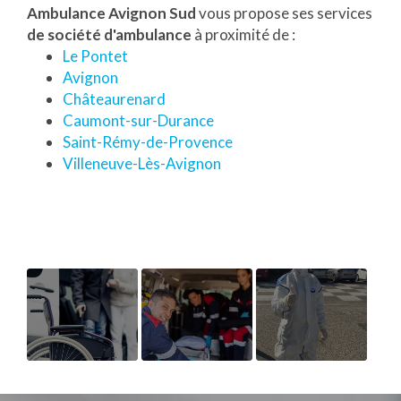
Ambulance Avignon Sud
vous propose ses services
de société d'ambulance
à proximité de :
Le Pontet
Avignon
Châteaurenard
Caumont-sur-Durance
Saint-Rémy-de-Provence
Villeneuve-Lès-Avignon
TRANSPORT
TARIFS
COVID-
DE
D’UN
19