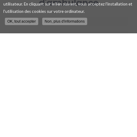
d'ambulance
utilisateur. En cliquant sur le lien suivant, vous acceptez l'installation et
l'utilisation des cookies sur votre ordinateur.
OK, tout accepter
Non, plus d'informations
Nom
-
Prénom
Email
:
:
*
*
Tél.
:
*
Message
:
Envoyer
*