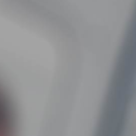
PERSONNES
TRANSPORT
À
EN
MOBILITÉ
AMBULANCE
RÉDUITE
VERS
MON
DOMICILE