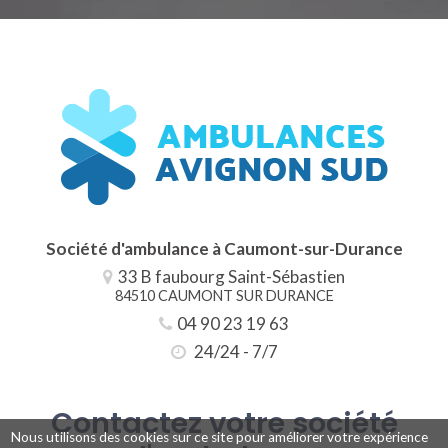
Société d'ambulance à Caumont-sur-Durance
33 B faubourg Saint-Sébastien
84510 CAUMONT SUR DURANCE
04 90 23 19 63
24/24 - 7/7
Contactez votre société
Nous utilisons des cookies sur ce site pour améliorer votre expérience