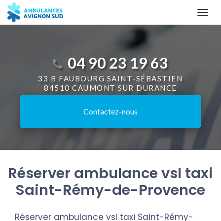
Aller
Togg
au
navi
contenu
principal
04 90 23 19 63
33 B FAUBOURG SAINT-SÉBASTIEN
84510 CAUMONT SUR DURANCE
Contactez-
nous
Réserver ambulance vsl taxi
Saint-Rémy-de-Provence
Réserver ambulance vsl taxi Saint-Rémy-